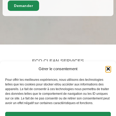
Demander
Alternative:
ECO CLEAN SERVICES
38 chemin des Fontaines
Gérer le consentement
74100 Vétraz-Monthoux
Pour offrir les meilleures expériences, nous utilisons des technologies
telles que les cookies pour stocker et/ou accéder aux informations des
appareils. Le fait de consentir à ces technologies nous permettra de traiter
des données telles que le comportement de navigation ou les ID uniques
04 50 80 16 77
sur ce site. Le fait de ne pas consentir ou de retirer son consentement peut
avoir un effet négatif sur certaines caractéristiques et fonctions.
ecoservices.nb@gmail.com